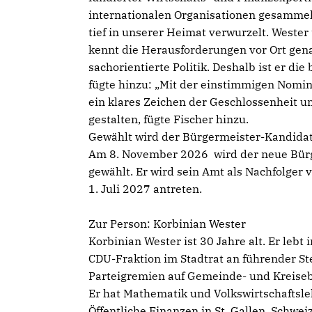
internationalen Organisationen gesammel
tief in unserer Heimat verwurzelt. Wester
kennt die Herausforderungen vor Ort genau
sachorientierte Politik. Deshalb ist er d
fügte hinzu: „Mit der einstimmigen Nom
ein klares Zeichen der Geschlossenheit 
gestalten, fügte Fischer hinzu.
Gewählt wird der Bürgermeister-Kandidat
Am 8. November 2026 wird der neue Bür
gewählt. Er wird sein Amt als Nachfolger 
1. Juli 2027 antreten.
Zur Person: Korbinian Wester
Korbinian Wester ist 30 Jahre alt. Er lebt
CDU-Fraktion im Stadtrat an führender Ste
Parteigremien auf Gemeinde- und Kreise
Er hat Mathematik und Volkswirtschaftsl
Öffentliche Finanzen in St. Gallen, Schwei