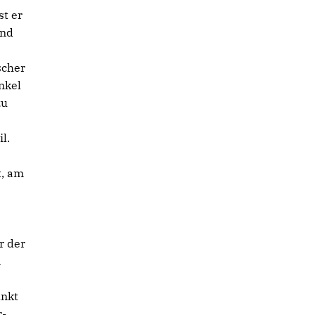
t er
und
scher
nkel
zu
l.
t, am
r der
n
unkt
r-