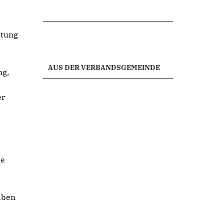
ltung
AUS DER VERBANDSGEMEINDE
ng,
er
ne
aben