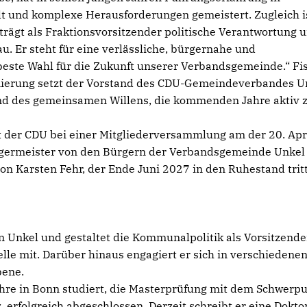
t und komplexe Herausforderungen gemeistert. Zugleich is
 trägt als Fraktionsvorsitzender politische Verantwortung 
. Er steht für eine verlässliche, bürgernahe und
ie beste Wahl für die Zukunft unserer Verbandsgemeinde.“ Fi
inierung setzt der Vorstand des CDU-Gemeindeverbandes U
und des gemeinsamen Willens, die kommenden Jahre aktiv 
 der CDU bei einer Mitgliederversammlung am der 20. Apri
germeister von den Bürgern der Verbandsgemeinde Unkel
von Karsten Fehr, der Ende Juni 2027 in den Ruhestand trit
 in Unkel und gestaltet die Kommunalpolitik als Vorsitzende
lle mit. Darüber hinaus engagiert er sich in verschiedene
bene.
ehre in Bonn studiert, die Masterprüfung mit dem Schwerp
z, erfolgreich abgeschlossen. Derzeit schreibt er eine Dokto