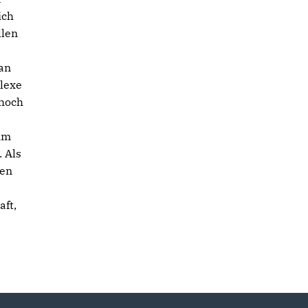
ich
llen
 an
plexe
 hoch
 im
 Als
hen
ft,