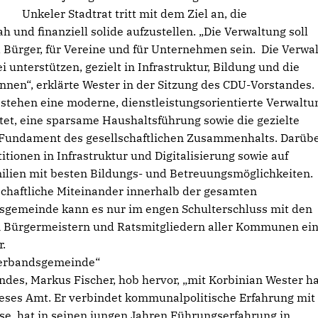
Unkeler Stadtrat tritt mit dem Ziel an, die
und finanziell solide aufzustellen. „Die Verwaltung soll
d Bürger, für Vereine und für Unternehmen sein. Die Verwa
 unterstützen, gezielt in Infrastruktur, Bildung und die
nnen“, erklärte Wester in der Sitzung des CDU-Vorstandes.
 stehen eine moderne, dienstleistungsorientierte Verwaltu
eitet, eine sparsame Haushaltsführung sowie die gezielte
 Fundament des gesellschaftlichen Zusammenhalts. Darüb
itionen in Infrastruktur und Digitalisierung sowie auf
lien mit besten Bildungs- und Betreuungsmöglichkeiten.
schaftliche Miteinander innerhalb der gesamten
sgemeinde kann es nur im engen Schulterschluss mit den
n Bürgermeistern und Ratsmitgliedern aller Kommunen ei
.
 Verbandsgemeinde“
es, Markus Fischer, hob hervor, „mit Korbinian Wester h
ieses Amt. Er verbindet kommunalpolitische Erfahrung mit
ise, hat in seinen jungen Jahren Führungserfahrung in